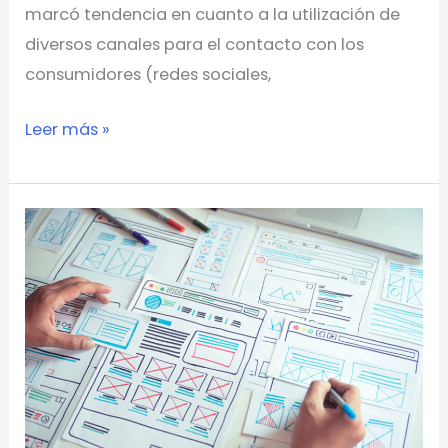
marcó tendencia en cuanto a la utilización de
diversos canales para el contacto con los
consumidores (redes sociales,
Leer más »
Diferencias
entre
UX
y
UI