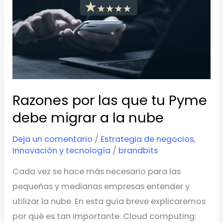
tu
Pyme
debe
migrar
a
la
Razones por las que tu Pyme
nube
debe migrar a la nube
Deja un comentario
/
Estrategia de negocios
,
Innovación y tecnología
/
brandbits
Cada vez se hace más necesario para las
pequeñas y medianas empresas entender y
utilizar la nube. En esta guía breve explicaremos
por qué es tan importante. Cloud computing: