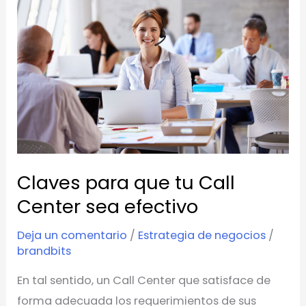
para
que
tu
Call
Center
sea
efectivo
Claves para que tu Call
Center sea efectivo
Deja un comentario
/
Estrategia de negocios
/
brandbits
En tal sentido, un Call Center que satisface de
forma adecuada los requerimientos de sus