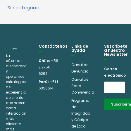
Sin categoría
Contáctenos
Links de
Suscríbete
ayuda
a nuestro
Newsletter
En
eContact
Chile:
+56
Canal de
diseñamos
2 2756
Correo
y
Denuncia
6262
electrónico
operamos
Canal de
estrategias
Perú:
+51 1
Sana
de
6358614
experiencia
Convivencia
de cliente
Programa
que hacen
Suscribir
de
cada
interacción
Integridad
Alternative:
más
y Código
eficiente,
de Ética
más