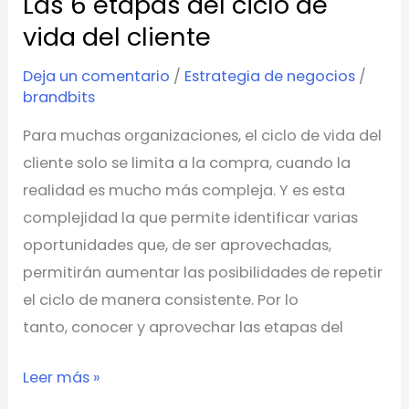
Las 6 etapas del ciclo de
Las
6
vida del cliente
etapas
Deja un comentario
/
Estrategia de negocios
/
del
brandbits
ciclo
Para muchas organizaciones, el ciclo de vida del
de
cliente solo se limita a la compra, cuando la
vida
realidad es mucho más compleja. Y es esta
del
complejidad la que permite identificar varias
cliente
oportunidades que, de ser aprovechadas,
permitirán aumentar las posibilidades de repetir
el ciclo de manera consistente. Por lo
tanto, conocer y aprovechar las etapas del
Leer más »