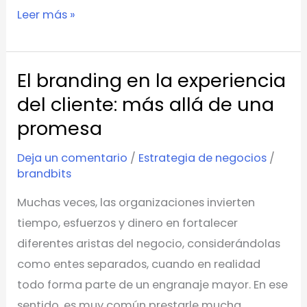
Leer más »
El branding en la experiencia
El
branding
del cliente: más allá de una
en
promesa
la
Deja un comentario
/
Estrategia de negocios
/
experiencia
brandbits
del
cliente:
Muchas veces, las organizaciones invierten
más
tiempo, esfuerzos y dinero en fortalecer
allá
diferentes aristas del negocio, considerándolas
de
como entes separados, cuando en realidad
una
todo forma parte de un engranaje mayor. En ese
promesa
sentido, es muy común prestarle mucha