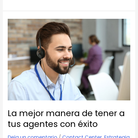
La
mejor
manera
de
tener
a
tus
agentes
con
éxito
La mejor manera de tener a
tus agentes con éxito
Deja un comentario
/
Contact Center
,
Estrategia