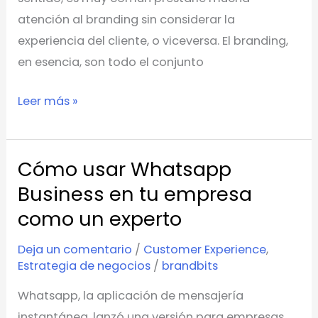
atención al branding sin considerar la
experiencia del cliente, o viceversa. El branding,
en esencia, son todo el conjunto
Leer más »
Cómo usar Whatsapp
Cómo
usar
Business en tu empresa
Whatsapp
como un experto
Business
Deja un comentario
/
Customer Experience
,
en
Estrategia de negocios
/
brandbits
tu
empresa
Whatsapp, la aplicación de mensajería
como
instantánea, lanzó una versión para empresas