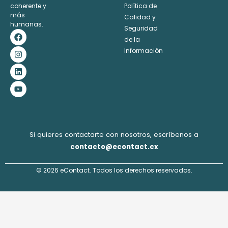
coherente y
Política de
más
Calidad y
humanas.
Seguridad
F
I
L
Y
a
n
i
o
de la
c
s
n
u
Información
e
t
k
t
b
a
e
u
o
g
d
b
o
r
i
e
k
a
n
m
Si quieres contactarte con nosotros, escríbenos a
contacto@econtact.cx
© 2026 eContact. Todos los derechos reservados.