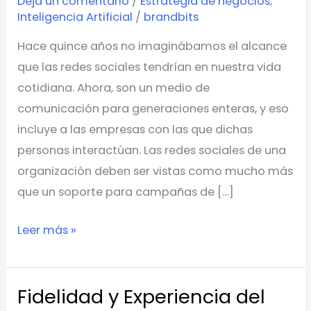
Deja un comentario
/
Estrategia de negocios
,
las
Inteligencia Artificial
/
brandbits
redes
Hace quince años no imaginábamos el alcance
sociales
que las redes sociales tendrían en nuestra vida
cotidiana. Ahora, son un medio de
comunicación para generaciones enteras, y eso
incluye a las empresas con las que dichas
personas interactúan. Las redes sociales de una
organización deben ser vistas como mucho más
que un soporte para campañas de […]
Leer más »
Fidelidad y Experiencia del
Fidelidad