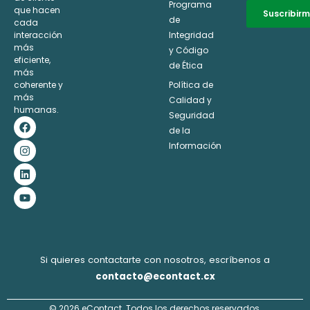
Programa
que hacen
Suscribir
de
cada
interacción
Integridad
Alternative:
más
y Código
eficiente,
de Ética
más
coherente y
Política de
más
Calidad y
humanas.
Seguridad
F
I
L
Y
a
n
i
o
de la
c
s
n
u
Información
e
t
k
t
b
a
e
u
o
g
d
b
o
r
i
e
k
a
n
m
Si quieres contactarte con nosotros, escríbenos a
contacto@econtact.cx
© 2026 eContact. Todos los derechos reservados.