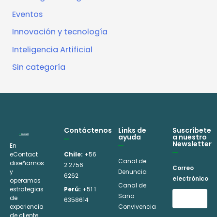
Eventos
Innovación y tecnología
Inteligencia Artificial
Sin categoría
Contáctenos
Links de
Suscríbete
ayuda
a nuestro
Newsletter
En
eContact
Chile:
+56
Canal de
diseñamos
2 2756
Correo
y
Denuncia
6262
electrónico
operamos
Canal de
estrategias
Perú:
+51 1
Sana
de
6358614
experiencia
Convivencia
de cliente