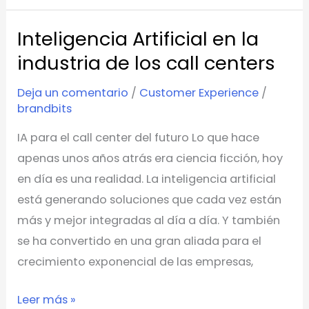
Inteligencia Artificial en la
Inteligencia
Artificial
industria de los call centers
en
Deja un comentario
/
Customer Experience
/
la
brandbits
industria
IA para el call center del futuro Lo que hace
de
apenas unos años atrás era ciencia ficción, hoy
los
en día es una realidad. La inteligencia artificial
call
está generando soluciones que cada vez están
centers
más y mejor integradas al día a día. Y también
se ha convertido en una gran aliada para el
crecimiento exponencial de las empresas,
Leer más »