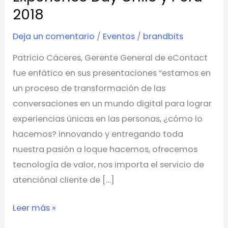
se
2018
realizó
La
Deja un comentario
/
Eventos
/
brandbits
XI
Patricio Cáceres, Gerente General de eContact
Edición
fue enfático en sus presentaciones “estamos en
del
un proceso de transformación de las
Customer
conversaciones en un mundo digital para lograr
Experience
experiencias únicas en las personas, ¿cómo lo
Day
hacemos? innovando y entregando toda
Chile
nuestra pasión a loque hacemos, ofrecemos
y
tecnología de valor, nos importa el servicio de
Perú
atenciónal cliente de […]
2018
Leer más »