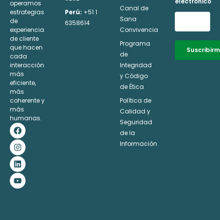
electrónico
operamos
Canal de
estrategias
Perú:
+51 1
Sana
de
6358614
experiencia
Convivencia
de cliente
Programa
que hacen
Suscribir
de
cada
interacción
Integridad
Alternative:
más
y Código
eficiente,
de Ética
más
coherente y
Política de
más
Calidad y
humanas.
Seguridad
F
I
L
Y
a
n
i
o
de la
c
s
n
u
Información
e
t
k
t
b
a
e
u
o
g
d
b
o
r
i
e
k
a
n
m