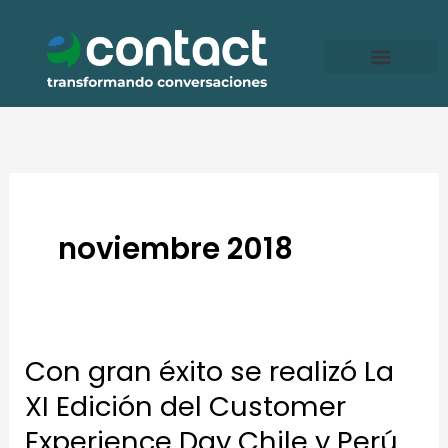
Ir
al
contenido
noviembre 2018
Con gran éxito se realizó La
Con
gran
XI Edición del Customer
éxito
Experience Day Chile y Perú