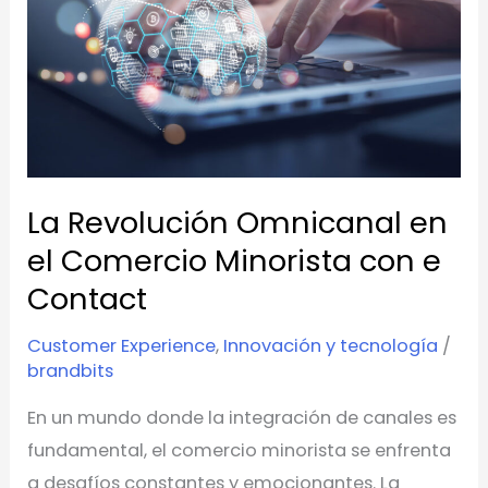
en
el
Comercio
Minorista
con
e
Contact
La Revolución Omnicanal en
el Comercio Minorista con e
Contact
Customer Experience
,
Innovación y tecnología
/
brandbits
En un mundo donde la integración de canales es
fundamental, el comercio minorista se enfrenta
a desafíos constantes y emocionantes. La