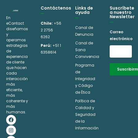
Contáctenos
Links de
Suscríbete
ayuda
a nuestro
Newsletter
En
eContact
Chile:
+56
Canal de
diseñamos
2 2756
Correo
y
Denuncia
6262
electrónico
operamos
Canal de
estrategias
Perú:
+51 1
Sana
de
6358614
experiencia
Convivencia
de cliente
Programa
que hacen
Suscribir
de
cada
interacción
Integridad
Alternative:
más
y Código
eficiente,
de Ética
más
coherente y
Política de
más
Calidad y
humanas.
Seguridad
F
I
L
Y
a
n
i
o
de la
c
s
n
u
Información
e
t
k
t
b
a
e
u