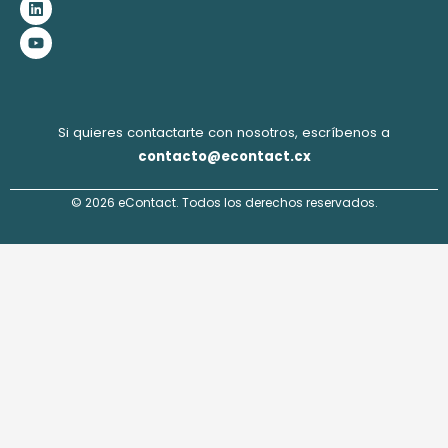
o
g
d
b
o
r
i
e
k
a
n
m
Si quieres contactarte con nosotros, escríbenos a
contacto@econtact.cx
© 2026 eContact. Todos los derechos reservados.