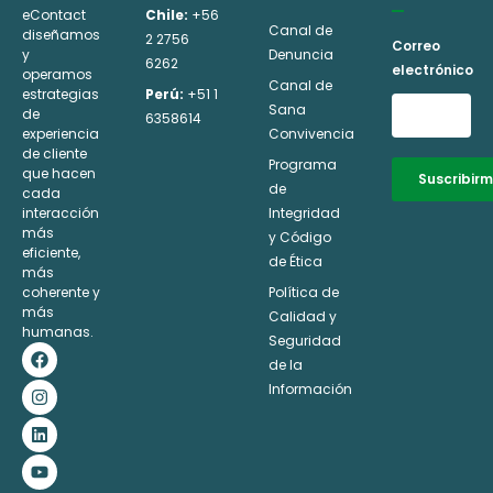
eContact
Chile:
+56
Canal de
diseñamos
2 2756
Correo
y
Denuncia
6262
electrónico
operamos
Canal de
estrategias
Perú:
+51 1
Sana
de
6358614
experiencia
Convivencia
de cliente
Programa
que hacen
Suscribir
de
cada
interacción
Integridad
Alternative:
más
y Código
eficiente,
de Ética
más
coherente y
Política de
más
Calidad y
humanas.
Seguridad
F
I
L
Y
a
n
i
o
de la
c
s
n
u
Información
e
t
k
t
b
a
e
u
o
g
d
b
o
r
i
e
k
a
n
m