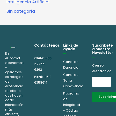
Inteligencia Artificial
Sin categoría
Contáctenos
Links de
Suscríbete
ayuda
a nuestro
Newsletter
En
eContact
Chile:
+56
Canal de
diseñamos
2 2756
Correo
y
Denuncia
6262
electrónico
operamos
Canal de
estrategias
Perú:
+51 1
Sana
de
6358614
experiencia
Convivencia
de cliente
Programa
que hacen
Suscribir
de
cada
interacción
Integridad
Alternative:
más
y Código
eficiente,