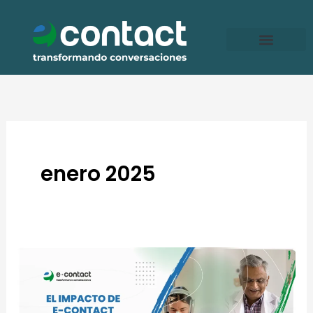
Ir
al
contenido
enero 2025
El
impacto
de