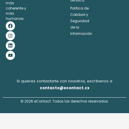
de Ética
más
coherente y
Política de
más
Calidad y
humanas.
Seguridad
F
I
L
Y
a
n
i
o
de la
c
s
n
u
Información
e
t
k
t
b
a
e
u
o
g
d
b
o
r
i
e
k
a
n
m
Si quieres contactarte con nosotros, escríbenos a
contacto@econtact.cx
© 2026 eContact. Todos los derechos reservados.