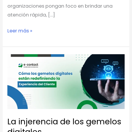
organizaciones pongan foco en brindar una
atención rápida, […]
Leer más »
La
injerencia
de
los
gemelos
digitales
La injerencia de los gemelos
digitales