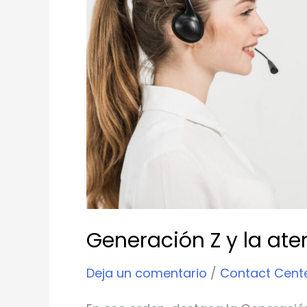
y
la
atención
al
cliente
Generación Z y la aten
Deja un comentario
/
Contact Cent