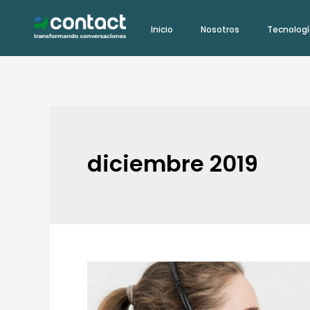
Ir
Inicio
Nosotros
Tecnolog
al
contenido
diciembre 2019
Generación
Z