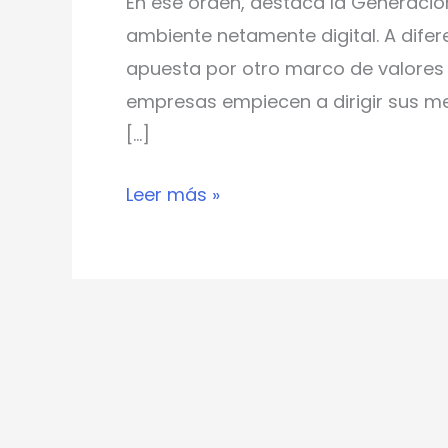
En ese orden, destaca la Generación
ambiente netamente digital. A difer
apuesta por otro marco de valores y
empresas empiecen a dirigir sus m
[…]
Leer más »