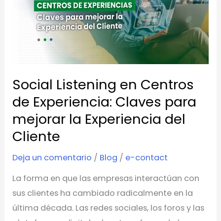
Centros
de
Experiencia:
Claves
para
mejorar
Social Listening en Centros
la
de Experiencia: Claves para
Experiencia
mejorar la Experiencia del
del
Cliente
Cliente
Deja un comentario
/
Blog
/
e-contact
La forma en que las empresas interactúan con
sus clientes ha cambiado radicalmente en la
última década. Las redes sociales, los foros y las