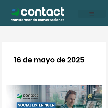
Ir
al
contenido
16 de mayo de 2025
Social
Listening
en