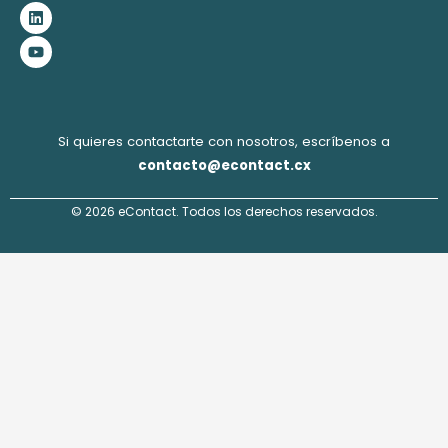
b
a
e
u
o
g
d
b
o
r
i
e
k
a
n
m
Si quieres contactarte con nosotros, escríbenos a
contacto@econtact.cx
© 2026 eContact. Todos los derechos reservados.