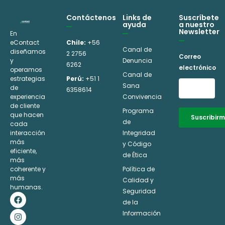
Contáctenos
Links de
Suscríbete
ayuda
a nuestro
Newsletter
En
eContact
Chile:
+56
Canal de
diseñamos
2 2756
Correo
y
Denuncia
6262
electrónico
operamos
Canal de
estrategias
Perú:
+51 1
Sana
de
6358614
experiencia
Convivencia
de cliente
Programa
que hacen
Suscribir
de
cada
interacción
Integridad
Alternative:
más
y Código
eficiente,
de Ética
más
coherente y
Política de
más
Calidad y
humanas.
Seguridad
F
I
L
Y
a
n
i
o
de la
c
s
n
u
Información
e
t
k
t