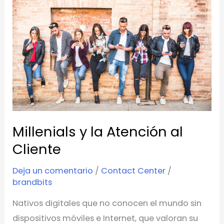
y
la
Atención
al
Cliente
Millenials y la Atención al
Cliente
Deja un comentario
/
Contact Center
/
brandbits
Nativos digitales que no conocen el mundo sin
dispositivos móviles e Internet, que valoran su