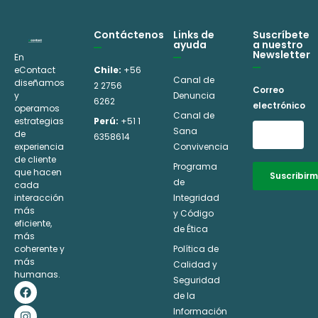
Contáctenos
Links de
Suscríbete
ayuda
a nuestro
Newsletter
En
eContact
Chile:
+56
Canal de
diseñamos
2 2756
Correo
y
Denuncia
6262
electrónico
operamos
Canal de
estrategias
Perú:
+51 1
Sana
de
6358614
experiencia
Convivencia
de cliente
Programa
que hacen
Suscribir
de
cada
interacción
Integridad
Alternative:
más
y Código
eficiente,
de Ética
más
coherente y
Política de
más
Calidad y
humanas.
Seguridad
F
I
L
Y
a
n
i
o
de la
c
s
n
u
Información