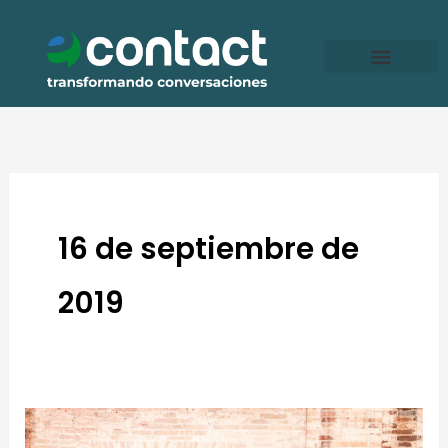
Ir
al
contenido
16 de septiembre de
2019
Millenials