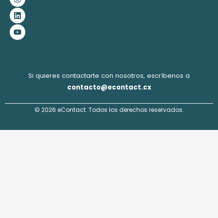
e
t
k
t
b
a
e
u
o
g
d
b
o
r
i
e
k
a
n
m
Si quieres contactarte con nosotros, escríbenos a
contacto@econtact.cx
© 2026 eContact. Todos los derechos reservados.