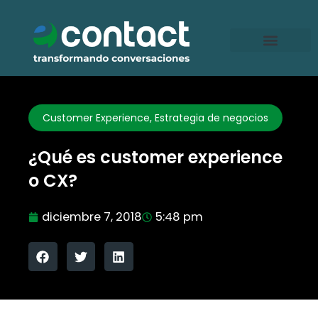
Ir
al
contenido
Customer Experience
,
Estrategia de negocios
¿Qué es customer experience
o CX?
diciembre 7, 2018
5:48 pm