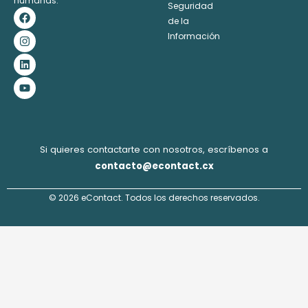
humanas.
Seguridad
F
I
L
Y
a
n
i
o
de la
c
s
n
u
Información
e
t
k
t
b
a
e
u
o
g
d
b
o
r
i
e
k
a
n
m
Si quieres contactarte con nosotros, escríbenos a
contacto@econtact.cx
© 2026 eContact. Todos los derechos reservados.