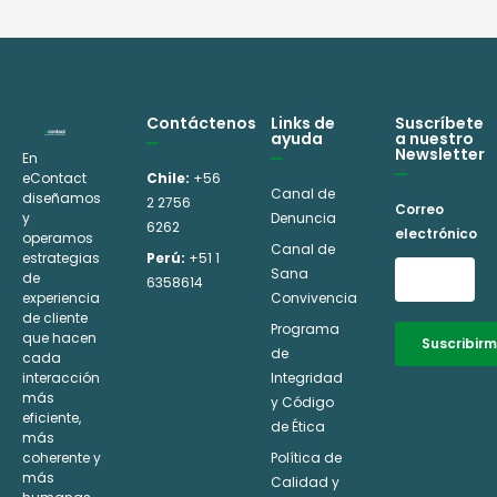
Contáctenos
Links de
Suscríbete
ayuda
a nuestro
Newsletter
En
eContact
Chile:
+56
Canal de
diseñamos
2 2756
Correo
y
Denuncia
6262
electrónico
operamos
Canal de
estrategias
Perú:
+51 1
Sana
de
6358614
experiencia
Convivencia
de cliente
Programa
que hacen
Suscribir
de
cada
interacción
Integridad
Alternative:
más
y Código
eficiente,
de Ética
más
coherente y
Política de
más
Calidad y