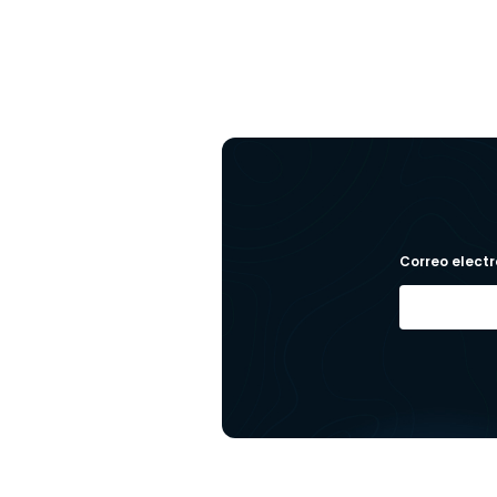
Correo electr
A
l
t