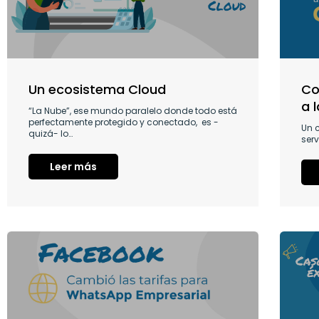
Un ecosistema Cloud
Co
a 
“La Nube”, ese mundo paralelo donde todo está
perfectamente protegido y conectado, es -
Un c
quizá- lo…
serv
Leer más