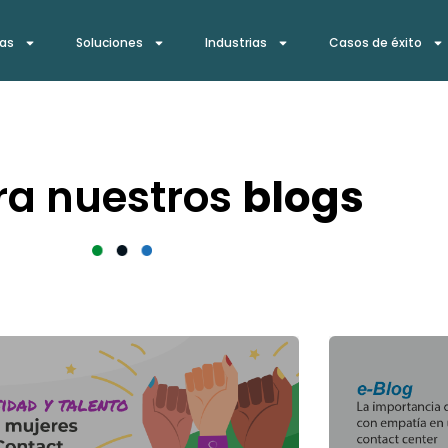
ías
Soluciones
Industrias
Casos de éxito
ra nuestros
blogs
P
P
P
P
P
P
P
A
A
A
A
A
A
A
G
G
G
G
G
G
G