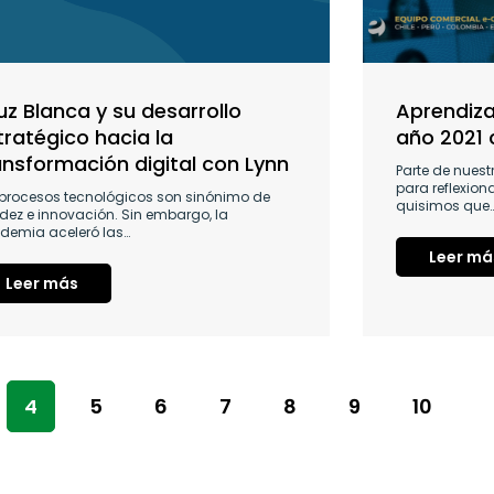
uz Blanca y su desarrollo
Aprendizaj
tratégico hacia la
año 2021 
ansformación digital con Lynn
Parte de nuest
para reflexion
 procesos tecnológicos son sinónimo de
quisimos que
idez e innovación. Sin embargo, la
demia aceleró las…
Leer má
Leer más
4
5
6
7
8
9
10