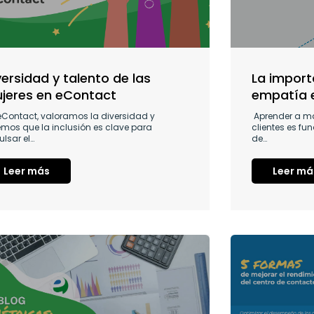
E
E
E
E
E
E
E
versidad y talento de las
La import
jeres en eContact
empatía e
eContact, valoramos la diversidad y
Aprender a ma
emos que la inclusión es clave para
clientes es f
lsar el…
de…
Leer más
Leer má