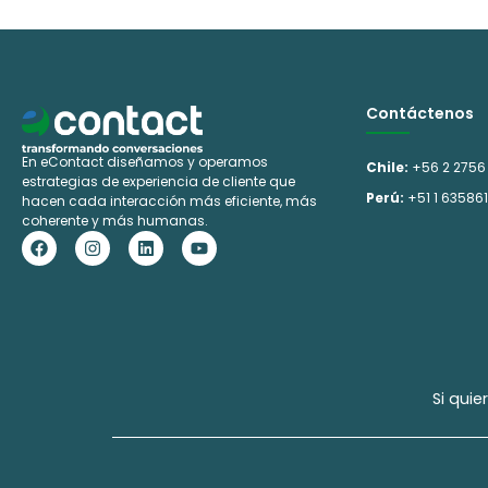
e
r
n
Contáctenos
a
En eContact diseñamos y operamos
t
Chile:
+56 2 2756
estrategias de experiencia de cliente que
Perú:
+51 1 63586
i
hacen cada interacción más eficiente, más
coherente y más humanas.
F
I
L
Y
v
a
n
i
o
c
s
n
u
e
e
t
k
t
b
a
e
u
:
o
g
d
b
o
r
i
e
k
a
n
m
Si qui