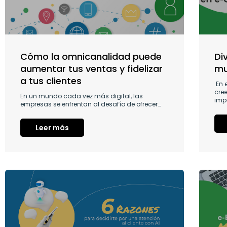
E
E
E
Cómo la omnicanalidad puede
Di
aumentar tus ventas y fidelizar
mu
a tus clientes
En 
cre
En un mundo cada vez más digital, las
impu
empresas se enfrentan al desafío de ofrecer…
Leer más