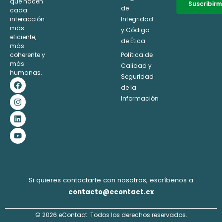
que hacen
Suscribir
de
cada
interacción
Integridad
Alternative:
más
y Código
eficiente,
de Ética
más
coherente y
Política de
más
Calidad y
humanas.
Seguridad
F
I
L
Y
a
n
i
o
de la
c
s
n
u
Información
e
t
k
t
b
a
e
u
o
g
d
b
o
r
i
e
k
a
n
m
Si quieres contactarte con nosotros, escríbenos a
contacto@econtact.cx
© 2026 eContact. Todos los derechos reservados.