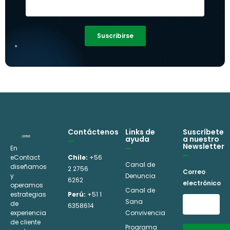
Suscribirse
A
l
t
e
r
n
Contáctenos
Links de
Suscríbete
ayuda
a nuestro
a
Newsletter
En
eContact
Chile:
+56
t
Canal de
diseñamos
2 2756
Correo
i
y
Denuncia
6262
electrónico
operamos
Canal de
v
estrategias
Perú:
+51 1
Sana
de
6358614
e
experiencia
Convivencia
:
de cliente
Programa