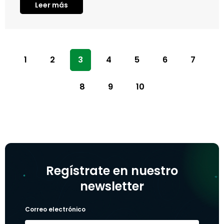
Leer más
1
2
3
4
5
6
7
8
9
10
Regístrate en nuestro
newsletter
Correo electrónico