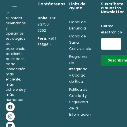
Contáctenos
Links de
Suscríbete
ayuda
a nuestro
Newsletter
En
eContact
Chile:
+56
Canal de
diseñamos
2 2756
Correo
y
Denuncia
6262
electrónico
operamos
Canal de
estrategias
Perú:
+51 1
Sana
de
6358614
experiencia
Convivencia
de cliente
Programa
que hacen
Suscribir
de
cada
interacción
Integridad
Alternative:
más
y Código
eficiente,
de Ética
más
coherente y
Política de
más
Calidad y
humanas.
Seguridad
F
I
L
Y
a
n
i
o
de la
c
s
n
u
Información
e
t
k
t
b
a
e
u
o
g
d
b